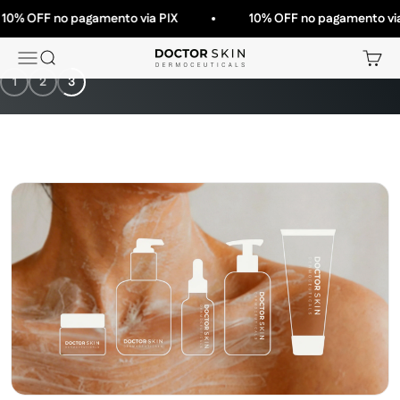
Pular para o conteúdo
OFF no pagamento via PIX
10% OFF no pagamento via PIX
Menu
Buscar
Carrin
Doctor Skin
1
2
3