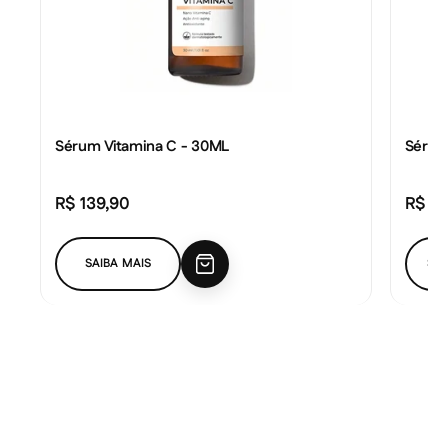
Sérum Vitamina C - 30ML
Sérum
R$ 139,90
R$ 15
Preço promocional
Preço
SAIBA MAIS
SAI