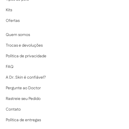
autoestima e a
antioxidante e por
alta performance:
saúde da pele....
contribuir para uma
nanotecnologia. Mas
Kits
p...
afin...
Ofertas
Quem somos
Trocas e devoluções
Política de privacidade
FAQ
A Dr. Skin é confiável?
Pergunte ao Doctor
Rastreie seu Pedido
Contato
Política de entregas