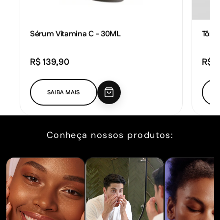
Sérum Vitamina C - 30ML
Tônic
R$ 139,90
R$ 1
Preço promocional
Preç
SAIBA MAIS
Conheça nossos produtos: